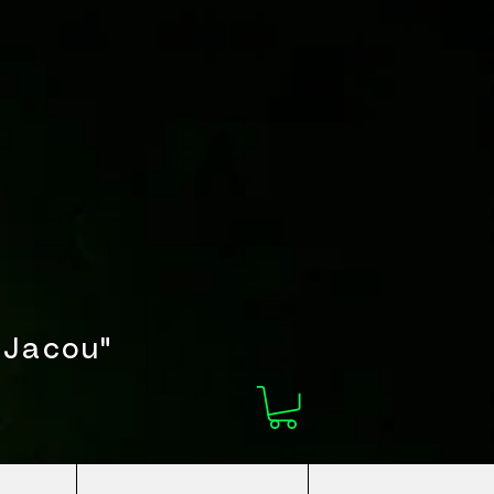
s
 Jacou"